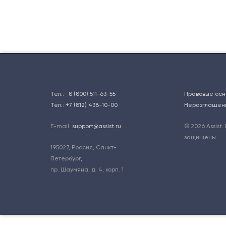
Тел.:
8 (800) 511-63-55
Правовые осн
Тел.:
+7 (812) 438-10-00
Неразглашен
E-mail:
support@assist.ru
© 2026 Assist.
защищены.
195027
,
Россия, Санкт-
Петербург
,
пр. Шаумяна, д. 4, корп. 1