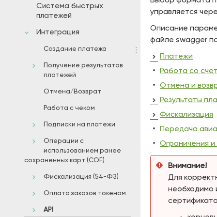
Выбор формата п
Система быстрых
управляется чер
платежей
Описание параме
Интеграция
файле swagger п
Создание платежа
Платежи
Получение результатов
Работа со сче
платежей
Отмена и возв
Отмена/Возврат
Результаты пл
Работа с чеком
Фискализация
Подписки на платежи
Передача ави
Операции с
Ограничения и
использованием ранее
сохраненных карт (COF)
Внимание!
Фискализация (54-ФЗ)
Для коррект
необходимо 
Оплата заказов токеном
сертификато
API