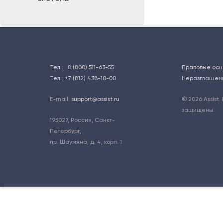
Тел.:
8 (800) 511-63-55
Правовые осн
Тел.:
+7 (812) 438-10-00
Неразглашен
E-mail:
support@assist.ru
© 2026 Assist.
защищены.
195027
,
Россия, Санкт-
Петербург
,
пр. Шаумяна, д. 4, корп. 1