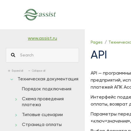
Skip
to
main
content
assistive.skiplink.to.breadcrumbs
assistive.skiplink.to.header.menu
www.assist.ru
Pages
Техническ
assistive.skiplink.to.action.menu
API
assistive.skiplink.to.quick.search
Expand all
Collapse all
API — программн
Техническая документация
предприятий, исп
платежей АПК Асс
Порядок подключения
Интерфейс подде
Схема проведения
оплаты, возврат 
платежа
Параметры перед
Типовые сценарии
«
ключ=значение
»
Страница оплаты