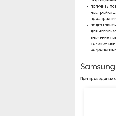
обращение
получить по
настройки д
предприяти
подготовить
для использ
значение п
токеном или
сохраненным
Samsung
При проведении 