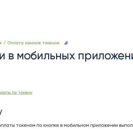
Skip
Go
я
Оплата заказов токеном
to
to
и в мобильных приложен
end
start
of
of
banner
banner
латы по токену
y
оплаты токеном по кнопке в мобильном приложении выпо