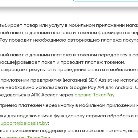
выбирает товар или услугу в мобильном приложении мага
ый пакет с данными платежа и токеном формируется чер
Pay проводит необходимою авторизацию платежа покупа
ый пакет с данными платежа и токеном передается в с
расшифровывает пакет и проводит платеж токеном.
возвращает результаты проведения оплаты в мобильное 
 приложении предприятия (магазина) SDK Assist не испол
е необходимо использовать Google Pay API для Android.
редаваться в АПК Ассист через
сервис TokenPay
.
 приема платежей через кнопку в мобильном приложении
вку для подключения к функционалу сервиса обработки 
support@belassist.by
;
свое приложение поддержку оплаты заказов токеном, испол