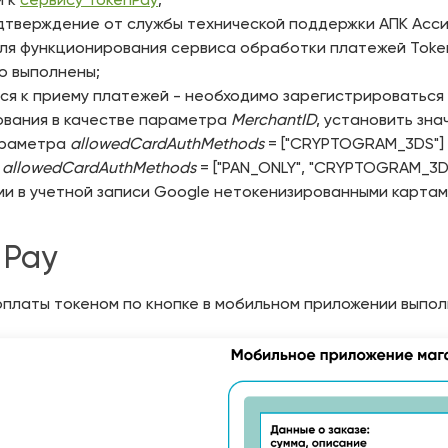
м к
сервису TokenPay
;
дтверждение от службы технической поддержки АПК Асси
ля функционирования сервиса обработки платежей Token
ю выполнены;
ся к приему платежей - необходимо зарегистрироваться в
ования в качестве параметра
MerchantID
, установить зна
араметра
allowedCardAuthMethods
= ["CRYPTOGRAM_3DS"]
allowedCardAuthMethods
= ["PAN_ONLY", "CRYPTOGRAM_3D
и в учетной записи Google нетокенизированными картам
 Pay
оплаты токеном по кнопке в мобильном приложении выпо