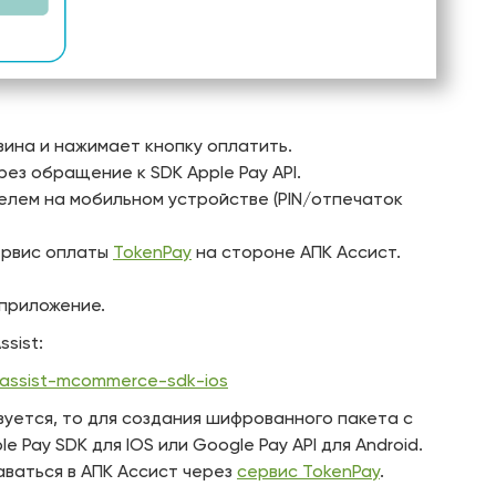
зина и нажимает кнопку оплатить.
з обращение к SDK Apple Pay API.
лем на мобильном устройстве (PIN/отпечаток
ервис оплаты
TokenPay
на стороне АПК Ассист.
приложение.
sist:
/assist-mcommerce-sdk-ios
ьзуется, то для создания шифрованного пакета с
Pay SDK для IOS или Google Pay API для Android.
ваться в АПК Ассист через
сервис TokenPay
.