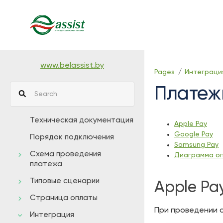
Skip
to
main
content
assistive.skiplink.to.breadcrumbs
assistive.skiplink.to.header.menu
www.belassist.by
Pages
Интеграци
assistive.skiplink.to.action.menu
Платеж
assistive.skiplink.to.quick.search
Техническая документация
Apple Pay
Google Pay
Порядок подключения
Samsung Pay
Схема проведения
Диаграмма оп
платежа
Типовые сценарии
Apple Pa
Страница оплаты
При проведении 
Интеграция