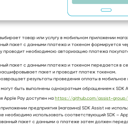
выбирает товар или услугу в мобильном приложении мага
ый пакет с данными платежа и токеном формируется чере
ay проводит необходимою авторизацию платежа покупате
ый пакет с данными платежа и токеном передается в с
расшифровывает пакет и проводит платеж токеном.
возвращает результаты проведения оплаты в мобильное 
6 могут быть выполнены однократным обращением к SDK As
ля Apple Pay доступен на
https://github.com/assist-group
 приложении предприятия (магазина) SDK Assist не испол
е необходимо использовать соответствующий SDK – Apple 
ванный пакет с данными о платеже затем должен переда