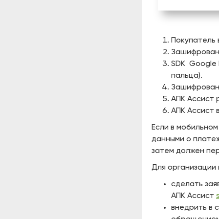
Покупатель 
Зашифрованн
SDK Google 
пальца).
Зашифрованн
АПК Ассист 
АПК Ассист 
Если в мобильном
данными о платеж
затем должен пе
Для организации
сделать зая
АПК Ассист
внедрить в 