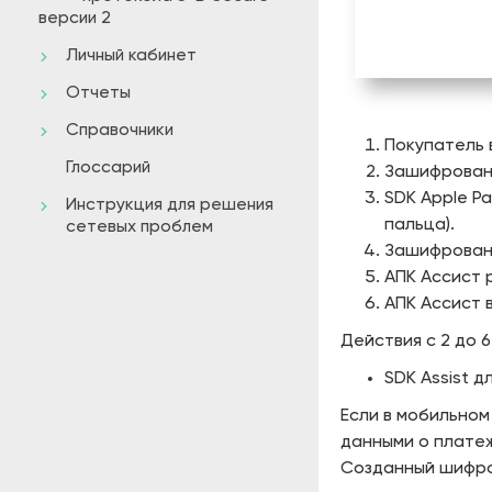
версии 2
Личный кабинет
Отчеты
Справочники
Покупатель 
Глоссарий
Зашифрованн
SDK Apple P
Инструкция для решения
пальца).
сетевых проблем
Зашифрованн
АПК Ассист 
АПК Ассист 
Действия с 2 до 
SDK Assist д
Если в мобильном
данными о платеж
Созданный шифро