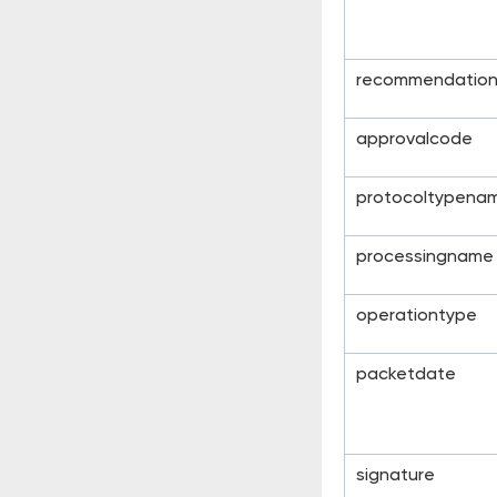
recommendatio
approvalcode
protocoltypena
processingname
operationtype
packetdate
signature