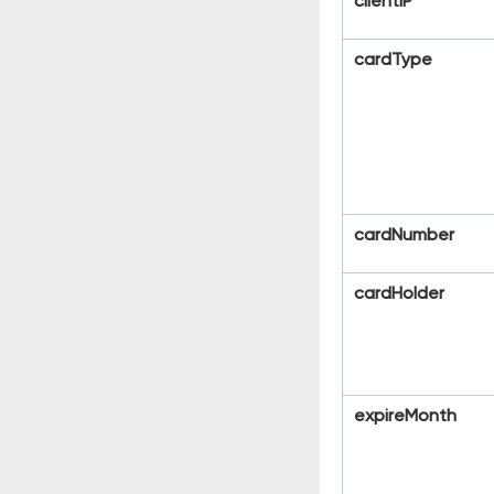
clientIP
card
Type
cardNumber
cardHolder
expireMonth