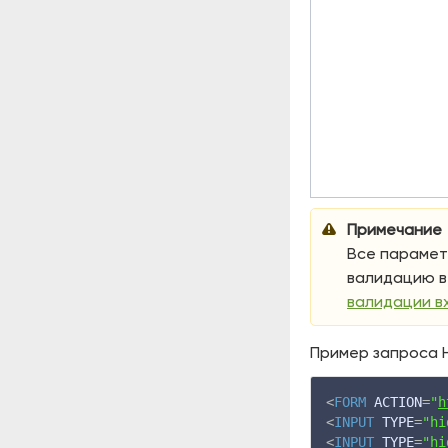
Примечание
Все парамет
валидацию в 
валидации в
Пример запроса H
<
FORM
ACTION
=
"
h
<
INPUT
TYPE
=
"hi
<
INPUT
TYPE
=
"hi