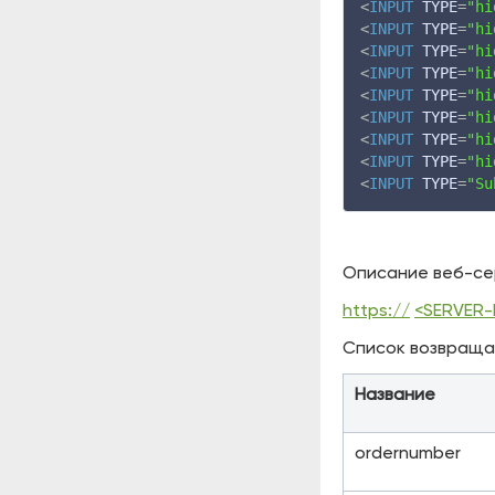
<
INPUT
TYPE
=
"hi
<
INPUT
TYPE
=
"hi
<
INPUT
TYPE
=
"hi
<
INPUT
TYPE
=
"hi
<
INPUT
TYPE
=
"hi
<
INPUT
TYPE
=
"hi
<
INPUT
TYPE
=
"hi
<
INPUT
TYPE
=
"hi
<
INPUT
TYPE
=
"Su
Описание веб-се
https://
<SERVER
Список возвраща
Название
ordernumber