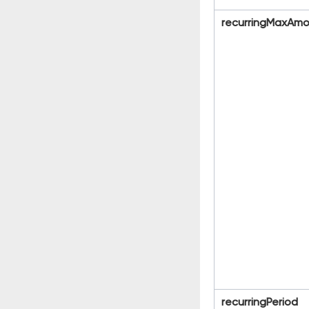
recurringM
ax
Amo
recurringPeriod