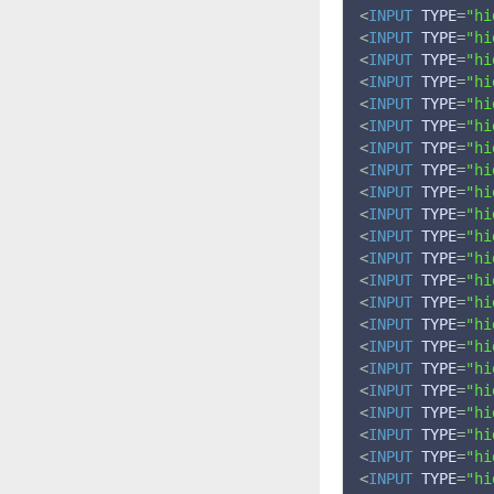
<
INPUT
TYPE
=
"hi
<
INPUT
TYPE
=
"hi
<
INPUT
TYPE
=
"hi
<
INPUT
TYPE
=
"hi
<
INPUT
TYPE
=
"hi
<
INPUT
TYPE
=
"hi
<
INPUT
TYPE
=
"hi
<
INPUT
TYPE
=
"hi
<
INPUT
TYPE
=
"hi
<
INPUT
TYPE
=
"hi
<
INPUT
TYPE
=
"hi
<
INPUT
TYPE
=
"hi
<
INPUT
TYPE
=
"hi
<
INPUT
TYPE
=
"hi
<
INPUT
TYPE
=
"hi
<
INPUT
TYPE
=
"hi
<
INPUT
TYPE
=
"hi
<
INPUT
TYPE
=
"hi
<
INPUT
TYPE
=
"hi
<
INPUT
TYPE
=
"hi
<
INPUT
TYPE
=
"hi
<
INPUT
TYPE
=
"hi