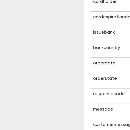
cardholder
cardexpirationd
issuebank
bankcountry
orderdate
orderstate
responsecode
message
customermessa