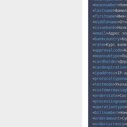
<
meannumber
>Ном
<
lastname
>Фамил
<
firstname
>Имя<
<
middlename
>Отч
<
issuebank
>Назв
<
email
>Адрес э
<
bankcountry
>Ко
<
rate
>Курс валю
<
approvalcode
>К
<
meansubtype
>По
<
cardholder
>Дер
<
cardexpiration
<
ipaddress
>IP-а
<
protocoltypena
<
testmode
>Указа
<
customermassag
<
orderstate
>Сос
<
processingname
<
operationtype
>
<
billnumber
>Ном
<
orderamount
>Су
<
ordercurrency
>