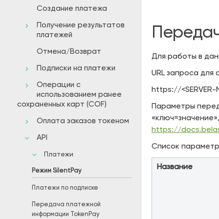
Создание платежа
Получение результатов
Передач
платежей
Отмена/Возврат
Для работы в да
Подписки на платежи
URL запроса для 
Операции с
https://<SERVER-
использованием ранее
сохраненных карт (COF)
Параметры пере
«ключ=значение»,
Оплата заказов токеном
https://docs.bela
API
Список параметро
Платежи
Название
Режим SilentPay
Платежи по подписке
Передача платежной
информации TokenPay