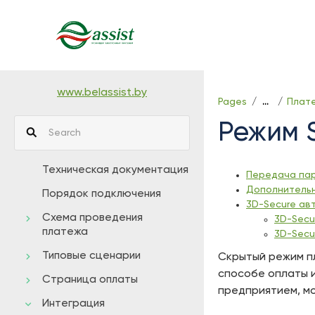
Skip
to
main
content
assistive.skiplink.to.breadcrumbs
assistive.skiplink.to.header.menu
www.belassist.by
Pages
Плат
…
assistive.skiplink.to.action.menu
Режим S
assistive.skiplink.to.quick.search
Техническая документация
Передача па
Дополнительн
Порядок подключения
3D-Secure ав
Схема проведения
3D-Secu
платежа
3D-Secu
Типовые сценарии
Cкрытый режим пл
способе оплаты 
Страница оплаты
предприятием, мо
Интеграция