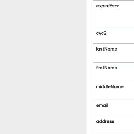
expireYear
cvc
2
lastName
firstName
middleName
email
address