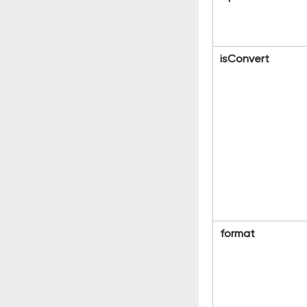
isConvert
format