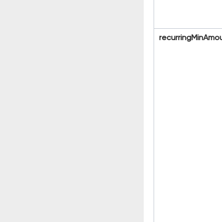
recurringMinAmo