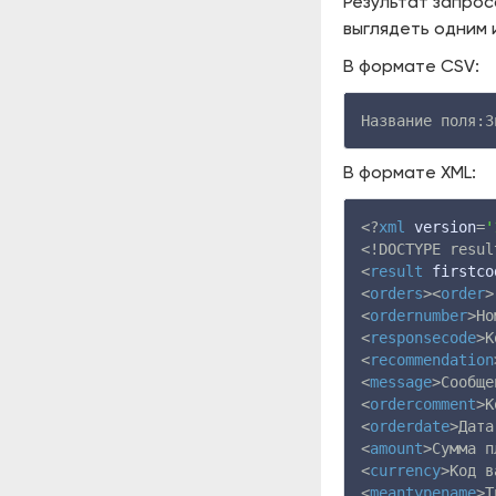
Результат запрос
выглядеть одним 
В формате CSV:
Название поля:З
В формате XML:
<?
xml
version
=
'
<!DOCTYPE resul
<
result
firstco
<
orders
><
order
>
<
ordernumber
>Но
<
responsecode
>К
<
recommendation
<
message
>Сообще
<
ordercomment
>К
<
orderdate
>Дата
<
amount
>Сумма п
<
currency
>Код в
<
meantypename
>Т