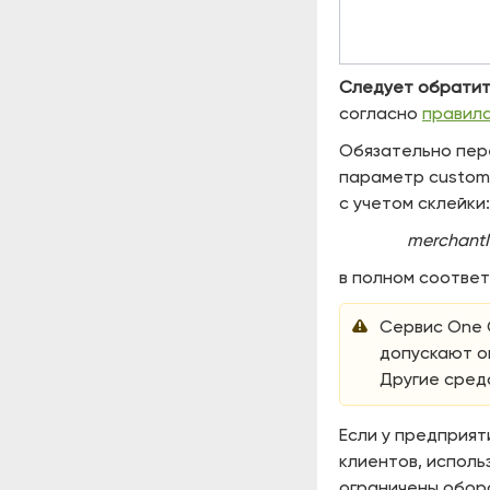
Следует обратит
согласно
правил
Обязательно пере
параметр custom
с учетом склейки:
merchantI
в полном соотве
Сервис One C
допускают оп
Другие сред
Если у предприя
клиентов, исполь
ограничены оборо