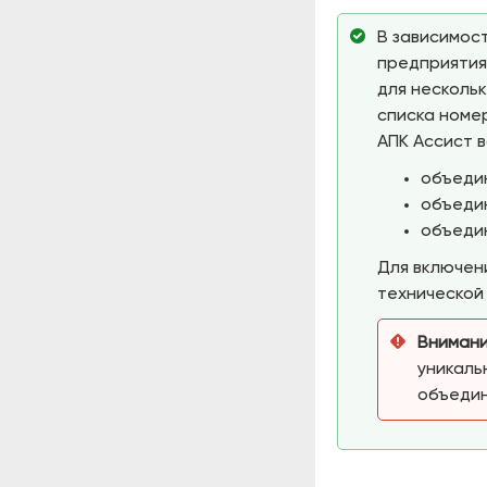
В зависимос
предприятия
для несколь
списка номер
АПК Ассист 
объедин
объедин
объедин
Для включен
технической
Внимани
уникаль
объедин