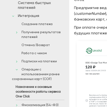
CVC2
Система быстрых
платежей
Предприятие веде
(
customerNumber
Интеграция
банковских карт,
Создание платежа
При оплате очере
Получение результатов
будущих платежей
платежей
Отмена/Возврат
Работа с чеком
Подписки на платежи
Операции с
использованием ранее
сохраненных карт (COF)
Назначение и основные
особенности работы сервиса
One Click
Фискализация (54-ФЗ)