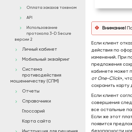
Оплата заказов токеном
API
Использование
Внимание!
По
протокола 3-D Secure
версии 2
Если клиент отка
Личный кабинет
действия по офо
изменений. При 
Мобильный эквайринг
предложения сохр
Система
кабинете может п
противодействия
от One-Click
», ч
мошенничеству (СПМ)
сохранить карту 
Отчеты
Если клиент согл
Справочники
совершения след
все остальные па
Глоссарий
Если же этот пла
Карта сайта
появится предлож
безопасности но
Инструкция для решения