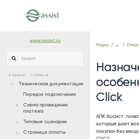
Skip
to
main
content
assistive.skiplink.to.breadcrumbs
assistive.skiplink.to.header.menu
www.assist.ru
Pages
Опера
…
assistive.skiplink.to.action.menu
assistive.skiplink.to.quick.search
Назнач
Expand all
Collapse all
особен
Техническая документация
Click
Порядок подключения
Схема проведения
платежа
АПК Ассист позво
Типовые сценарии
который дает во
покупки без ввод
Страница оплаты