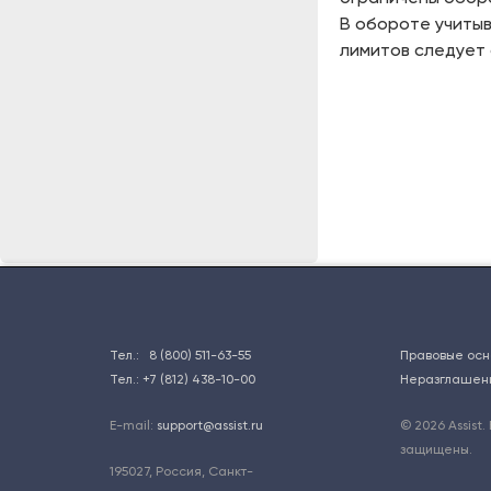
В обороте учитыв
лимитов следует 
Тел.:
8 (800) 511-63-55
Правовые осн
Тел.:
+7 (812) 438-10-00
Неразглашен
E-mail:
support@assist.ru
© 2026 Assist.
защищены.
195027
,
Россия, Санкт-