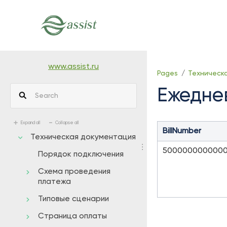
Skip
to
main
content
assistive.skiplink.to.breadcrumbs
assistive.skiplink.to.header.menu
www.assist.ru
Pages
Техническ
assistive.skiplink.to.action.menu
Ежедне
assistive.skiplink.to.quick.search
Expand all
Collapse all
BillNumber
Техническая документация
500000000000
Порядок подключения
Схема проведения
платежа
Типовые сценарии
Страница оплаты