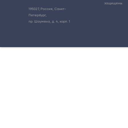
защищены.
195027
,
Россия, Санкт-
Петербург
,
пр. Шаумяна, д. 4, корп. 1